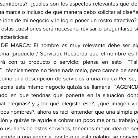
umidores?, ¿cuáles son los aspectos relevantes que deb
 marca o incluso de qué manera debo solicitar al diseñad
 idea de mi negocio y le logre poner un rostro atractivo?
 estas cuestiones será necesario revisar o preguntarse si
acterísticas:
 MARCA: El nombre es muy relevante debe ser algo 
tema (producto / Servicio). Recuerda que el nombre es lo
rá con tu producto o servicio; piensa en esto  “Tall
 , técnicamente no tiene nada malo, pero carece de senti
como una descripción de servicios a una marca Per se, 
otecnia este mismo negocio quizás se llamaría  “AGEN
o en que tendrías que ponerte en la situación dond
ál elegirías? y ¿por qué elegiste ese?, ¿qué imagen vi
os nombres?, ahora es fácil entender que una simple pa
ón y quizás te ayude a cobrar un poco mejor tu trabajo y
o usuarios de estos servicios, tenemos mejor idea de serv
 acude a una agencia, por lo que esta palabra se conviert