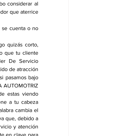
o considerar al 
or que aterrice 
 se cuenta o no 
quizás corto, 
 que tu cliente 
er De Servicio 
do de atracción 
si pasamos bajo 
CIA AUTOMOTRIZ 
e estas viendo 
ene a tu cabeza 
labra cambia el 
a que, debido a 
icio y atención 
e en clave para 