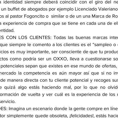
a identidad siempre deberá coincidir con el giro del ne
un buffet de abogados por ejemplo Licenciado Valeriano
os al pastor Fogoncito o  similar o de un una Marca de Ro
 experiencia de compra que se tiene en cada una de ell
ntidad. 
 CON LOS CLIENTES: Todas las buenas marcas intera
o que siempre le comento a los clientes es el “sampleo o
icios es muy importante, ser consciente de que tu product
tos como podría ser un OXXO, lleva a cuestionarse so
s potenciales sepan que existes en ese mundo de ofertas, 
ercado la competencia es aún mayor así que si no invi
de manera directa con tu cliente potencial y recoges sus
e quizá algo estás haciendo mal, por lo que no olvi
formación de vuelta y ver cuál es la experiencia de los c
ervicio.
: Imagina un escenario donde la gente compre en línea 
dor simplemente quede obsoleta, ¡felicidades!, estás haci