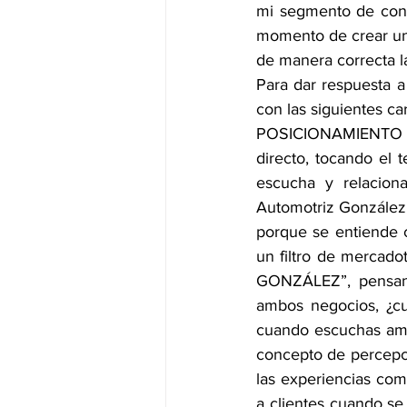
mi segmento de cons
momento de crear una
de manera correcta la
Para dar respuesta a
con las siguientes car
POSICIONAMIENTO DE
directo, tocando el 
escucha y relaciona
Automotriz González”
porque se entiende 
un filtro de mercad
GONZÁLEZ”, pensand
ambos negocios, ¿cu
cuando escuchas amb
concepto de percepci
las experiencias com
a clientes cuando se