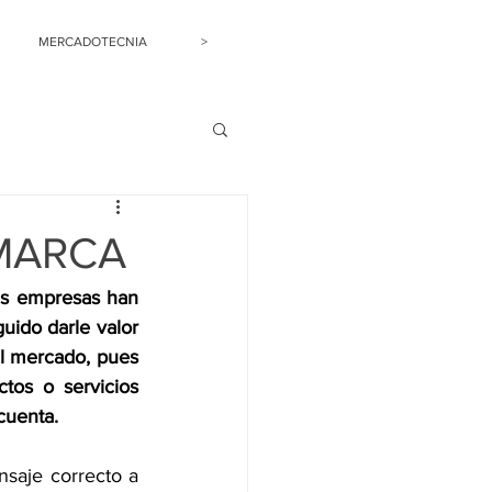
MERCADOTECNIA
>
 MARCA
s empresas han 
ido darle valor 
l mercado, pues 
tos o servicios 
cuenta. 
aje correcto a 