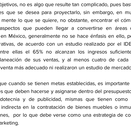
jetivos, no es algo que resulte tan complicado, pues bast
nces que se desea para proyectarlo, sin embargo, en mu
n mente lo que se quiere, no obstante, encontrar el cómo
aspectos que pueden llegar a convertirse en áreas d
en México, generalmente no se hace énfasis en ello, po
rativas, de acuerdo con un 
estudio realizado por el ID
ntre ellas el 65% 
no alcanzan los ingresos suficient
laneación de sus ventas, y al menos cuatro de cada 
 venta más adecuado ni realizaron un estudio de mercado a
 que cuando se tienen metas establecidas, es importante
es que deben hacerse y asignarse dentro del presupuesto
dotecnia y de publicidad, mismas que tienen como f
indirecta en la contratación de bienes muebles o inmueb
ones,  por lo que debe verse como una estrategia de co
arketing.